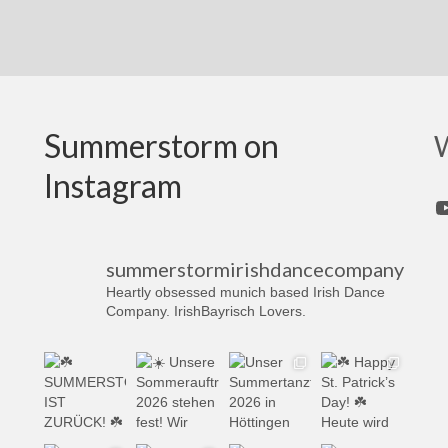
Summerstorm on
W
Instagram
Y
summerstormirishdancecompany
Heartly obsessed munich based Irish Dance
Company. IrishBayrisch Lovers.