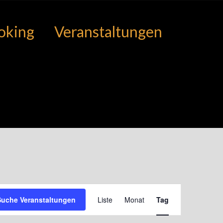
oking
Veranstaltungen
Veranstaltung
Suche Veranstaltungen
Liste
Monat
Tag
Ansichten-