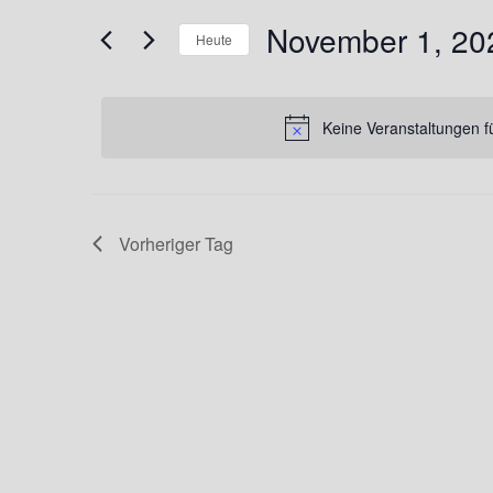
Suche
November
und
nach
November 1, 20
Heute
Veranstaltungen
1,
Ansichten,
Schlüsselwort.
Datum
2025
wählen.
Navigation
Keine Veranstaltungen 
Vorheriger Tag