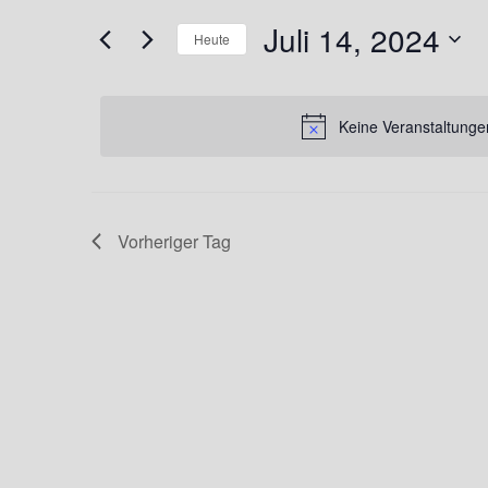
Suche
Juli
und
nach
Juli 14, 2024
Heute
Veranstaltungen
14,
Ansichten,
Schlüsselwort.
Datum
2024
wählen.
Navigation
Keine Veranstaltunge
Vorheriger Tag