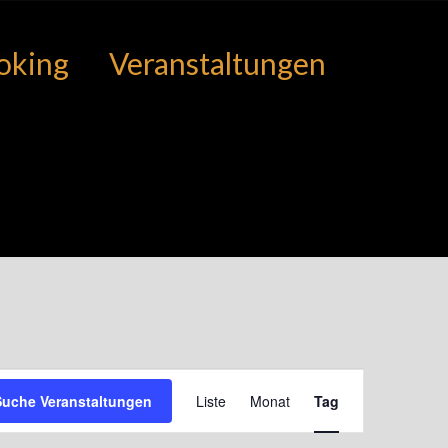
oking
Veranstaltungen
Veranstaltung
Suche Veranstaltungen
Liste
Monat
Tag
Ansichten-