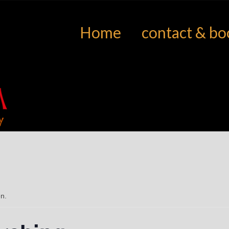
Home
contact & bo
en.