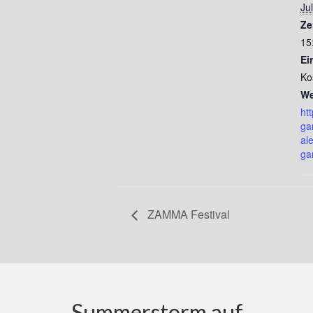
Jul
Ze
15
Ein
Ko
We
ht
ga
al
ga
ZAMMA Festival
Summerstorm auf