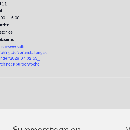
i 11
it:
:00 - 16:00
tritt:
stenlos
bseite:
tps://www.kultur-
rching.de/veranstaltungsk
ender/2026-07-02-53_-
rchinger-bürgerwoche
Summerstorm on
W