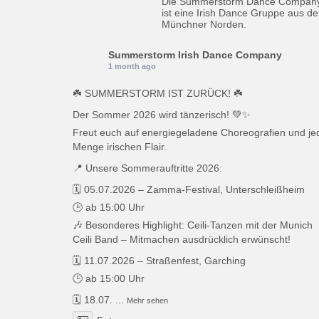
Die Summerstorm Dance Compan
ist eine Irish Dance Gruppe aus d
Münchner Norden.
Summerstorm Irish Dance Company
1 month ago
☘️ SUMMERSTORM IST ZURÜCK! ☘️
Der Sommer 2026 wird tänzerisch! 💚✨
Freut euch auf energiegeladene Choreografien und je
Menge irischen Flair.
📍 Unsere Sommerauftritte 2026:
🗓️ 05.07.2026 – Zamma-Festival, Unterschleißheim
🕒 ab 15:00 Uhr
🎶 Besonderes Highlight: Ceili-Tanzen mit der Munich
Ceili Band – Mitmachen ausdrücklich erwünscht!
🗓️ 11.07.2026 – Straßenfest, Garching
🕒 ab 15:00 Uhr
🗓️ 18.07.
...
Mehr sehen